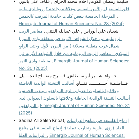
سليمة رمضان الكوت, أحلام محمد الجراى , عفاف على بالنور,
قلق المستقبل والأمن النفسي وعلاقته بجائحة كورونا لدى طلبة
المرحلة الجامعية ببعض كليات جامعة المرقب /الخمس
,
Elmergib Journal of Human Sciences: No. 28 (2024)
شعبان علي أبوراس , علي عبدالله الفتني ,
معاصر الزيت
الرومانية من خلال الشواهد الأثرية في منطقة وادي الثمر (
شمال غرب منطقة مسلاتة ) من القرن الأول وحتى الرابع
الميلادي : معاصر الزيت الرومانية من خلال الشواهد الأثرية في
منطقة وادي الثمر
,
Elmergib Journal of Human Sciences:
No. 30 (2025)
حـــواء بشـــير أبو ســطاش, فــــرج مفتـــاح العجــــيل,
فـــاطـمـة أحـــمــــــد قنـــاو,
أساليب التنشئة الوالدية الخاطئة
وعلاقتها بالسلوك العدواني لدى المراهقين ببلدية الخمس:
أساليب التنشئة الوالدية الخاطئة وعلاقتها بالسلوك العدواني لدى
المراهقين
,
Elmergib Journal of Human Sciences: No. 31
(2025)
Sadina Ali Saleh Kribat,
إدماج الفلسفة في مناهج الدراسات
العليا (رؤى نظرية وتجارب عملية): إدماج الفلسفة في مناهج
الدراسات العليا
,
Elmergib Journal of Human Sciences: